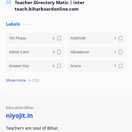
Teacher Directory Matic | inter
teach.biharboardonline.com
Labels
7th Phase
AADHAR
Admit Card
Allowlance
Answer Key
Araria
Arrear
ARWAL
Asset Declaration
Attendance
AURANGABAD
BANKA
niyojit.in
BEGUSARAI
BHAGALPUR
Teachers are soul of Bihar.