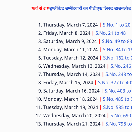
यहां से 👉
डुप्लीकेट उम्मीदवारों का पीडीएफ लिस्ट डाउनलोड
Thursday, March 7, 2024
|
S.No. 1 to 20
Friday, March 8, 2024
|
S.No. 21 to 48
Saturday, March 9, 2024
|
S.No. 49 to 8
Monday, March 11, 2024
|
S.No. 84 to 1
Tuesday, March 12, 2024
|
S.No. 162 to
Wednesday, March 13, 2024
|
S.No. 246
Thursday, March 14, 2024
|
S.No. 248 t
Friday, March 15, 2024
|
S.No. 327 to 40
Saturday, March 16, 2024
|
S.No. 403 to
Monday, March 18, 2024
|
S.No. 485 to 
Tuesday, March 19, 2024
|
S.No. 585 to
Wednesday, March 20, 2024
|
S.No. 690
Thursday, March 21, 2024
|
S.No. 798 t