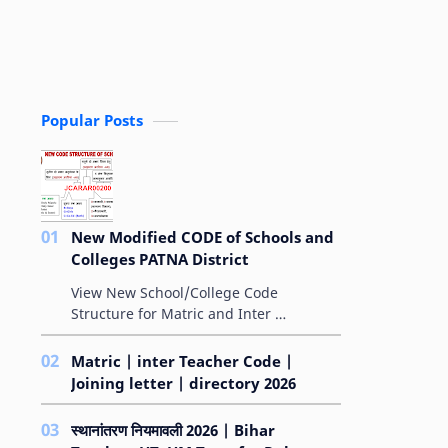
Popular Posts
New Modified CODE of Schools and
Colleges PATNA District
View New School/College Code
Structure for Matric and Inter
MODIFIED ALPHA-NUMERICAL
AMPLIFYING-CODE FOR SCHOOLS बिहार
Matric | inter Teacher Code |
विद्यालय परीक्षा समिति के &qu…
Joining letter | directory 2026
स्थानांतरण नियमावली 2026 | Bihar