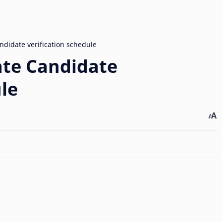
te Candidate
ule