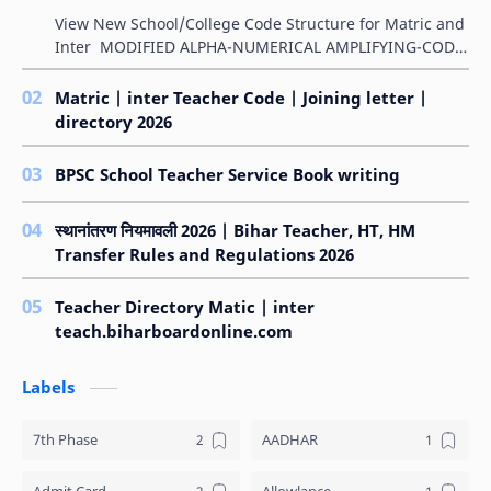
View New School/College Code Structure for Matric and
Inter MODIFIED ALPHA-NUMERICAL AMPLIFYING-CODE
FOR SCHOOLS बिहार विद्यालय परीक्षा समिति के &qu…
Matric | inter Teacher Code | Joining letter |
directory 2026
BPSC School Teacher Service Book writing
स्थानांतरण नियमावली 2026 | Bihar Teacher, HT, HM
Transfer Rules and Regulations 2026
Teacher Directory Matic | inter
teach.biharboardonline.com
Labels
7th Phase
AADHAR
Admit Card
Allowlance