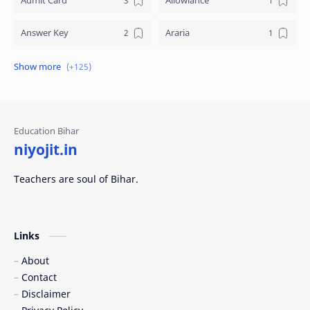
Answer Key
Araria
Arrear
ARWAL
Asset Declaration
Attendance
AURANGABAD
BANKA
niyojit.in
BEGUSARAI
BHAGALPUR
Teachers are soul of Bihar.
BHOJPUR
BPSC
BPSC Adhyapak
BPSC HM
Links
BPSC TRE
About
BSEB
Contact
BUXAR
Cabinet
Disclaimer