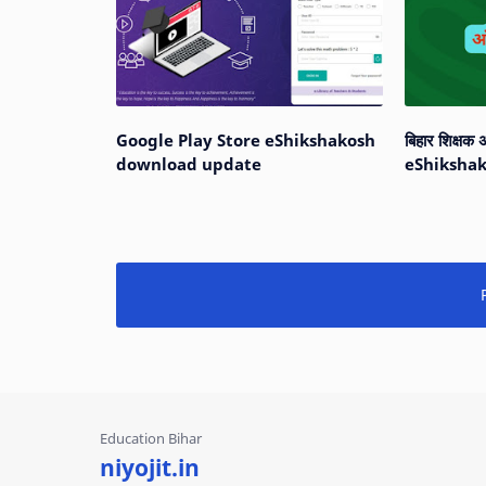
Google Play Store eShikshakosh
बिहार शिक्ष
download update
eShikshak
niyojit.in