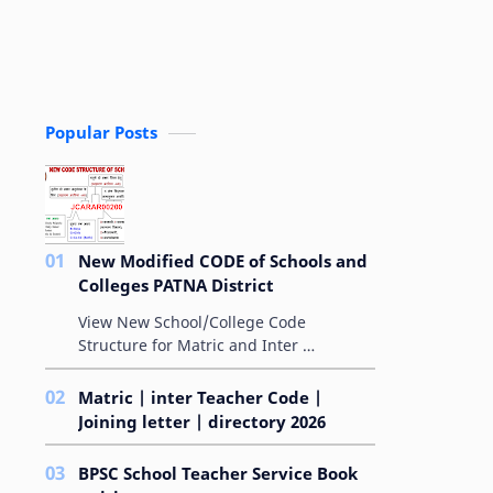
Popular Posts
New Modified CODE of Schools and
Colleges PATNA District
View New School/College Code
Structure for Matric and Inter
MODIFIED ALPHA-NUMERICAL
AMPLIFYING-CODE FOR SCHOOLS बिहार
Matric | inter Teacher Code |
विद्यालय परीक्षा समिति के &qu…
Joining letter | directory 2026
BPSC School Teacher Service Book