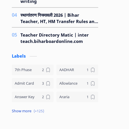
writing
स्थानांतरण नियमावली 2026 | Bihar
Teacher, HT, HM Transfer Rules and
Regulations 2026
Teacher Directory Matic | inter
teach.biharboardonline.com
Labels
7th Phase
AADHAR
Admit Card
Allowlance
Answer Key
Araria
Arrear
ARWAL
Asset Declaration
Attendance