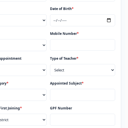
Date of Birth
*
Mobile Number
*
 Appointment
Type of Teacher
*
gory
*
Appointed Subject
*
First Joining
*
GPF Number