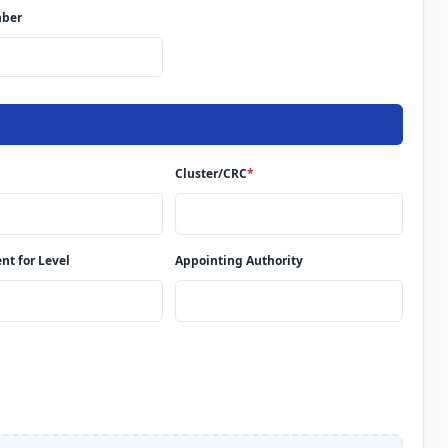
ber
Cluster/CRC
*
t for Level
Appointing Authority