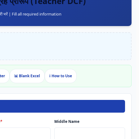
ंग्रह प्रारूप (Teacher DCF)
 भरें | Fill all required information
ter
📊 Blank Excel
ℹ️ How to Use
e
*
Middle Name