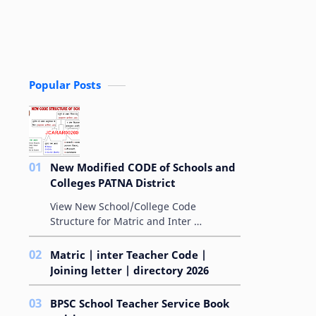
Popular Posts
New Modified CODE of Schools and
Colleges PATNA District
View New School/College Code
Structure for Matric and Inter
MODIFIED ALPHA-NUMERICAL
AMPLIFYING-CODE FOR SCHOOLS बिहार
Matric | inter Teacher Code |
विद्यालय परीक्षा समिति के &qu…
Joining letter | directory 2026
BPSC School Teacher Service Book