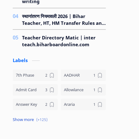
writing
स्थानांतरण नियमावली 2026 | Bihar
Teacher, HT, HM Transfer Rules and
Regulations 2026
Teacher Directory Matic | inter
teach.biharboardonline.com
Labels
7th Phase
AADHAR
Admit Card
Allowlance
Answer Key
Araria
Arrear
ARWAL
Asset Declaration
Attendance