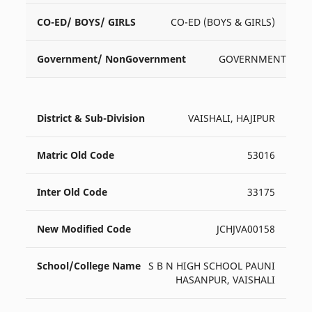
CO-ED (BOYS & GIRLS)
GOVERNMENT
VAISHALI, HAJIPUR
53016
33175
JCHJVA00158
S B N HIGH SCHOOL PAUNI
HASANPUR, VAISHALI